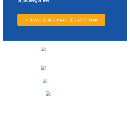
prijscategorieën.
NIEUWSGIERIG? MAAK EEN AFSPRAAK