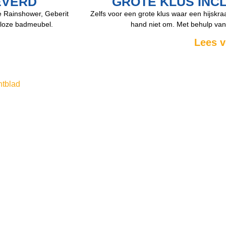
EVERD
GROTE KLUS INC
e Rainshower, Geberit
Zelfs voor een grote klus waar een hijskr
eploze badmeubel.
hand niet om. Met behulp van
Lees v